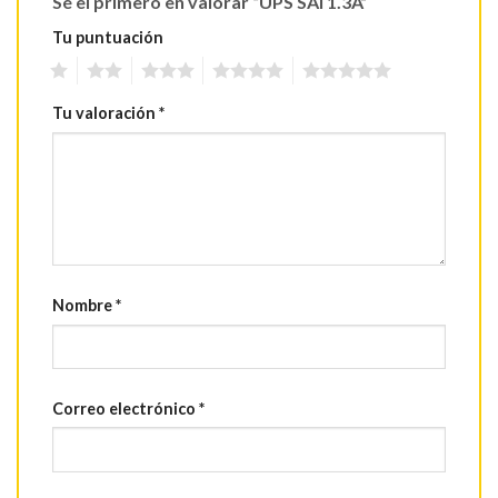
Sé el primero en valorar “UPS SAI 1.3A”
Tu puntuación
1
2
3
4
5
Tu valoración
*
Nombre
*
Correo electrónico
*