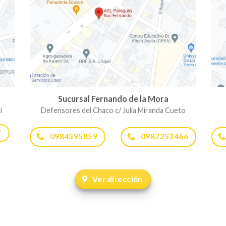
Sucursal Fernando de la Mora
i
Defensores del Chaco c/ Julia Miranda Cueto
7
0984595859
0987253466
Ver dirección