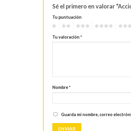
Sé el primero en valorar “Ac
Tu puntuación
1
2
3
4
5
Tu valoración
*
Nombre
*
Guarda mi nombre, correo electrón